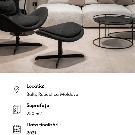
Locația:
Bălți, Republica Moldova
Suprafața:
250 m2
Data finalizării:
2021